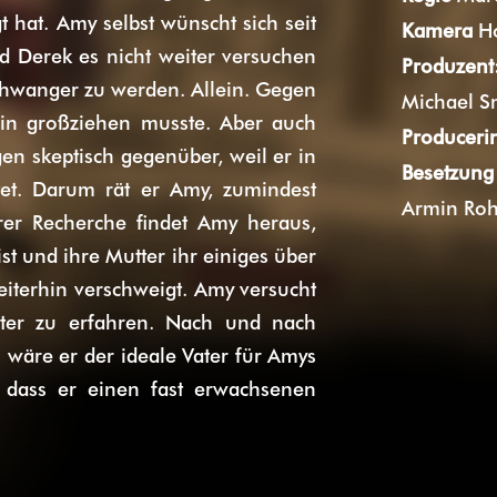
t hat. Amy selbst wünscht sich seit
Kamera
Ho
nd Derek es nicht weiter versuchen
Produzent
 schwanger zu werden. Allein. Gegen
Michael S
lein großziehen musste. Aber auch
Produceri
en skeptisch gegenüber, weil er in
Besetzun
tet. Darum rät er Amy, zumindest
Armin Rohd
rer Recherche findet Amy heraus,
ist und ihre Mutter ihr einiges über
iterhin verschweigt. Amy versucht
ater zu erfahren. Nach und nach
h wäre er der ideale Vater für Amys
h, dass er einen fast erwachsenen