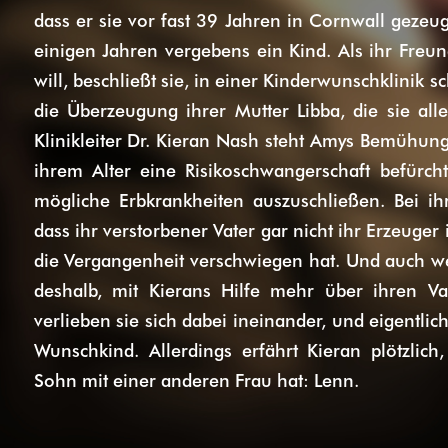
dass er sie vor fast 39 Jahren in Cornwall gezeug
einigen Jahren vergebens ein Kind. Als ihr Freu
will, beschließt sie, in einer Kinderwunschklinik
die Überzeugung ihrer Mutter Libba, die sie al
Klinikleiter Dr. Kieran Nash steht Amys Bemühung
ihrem Alter eine Risikoschwangerschaft befürch
mögliche Erbkrankheiten auszuschließen. Bei ih
dass ihr verstorbener Vater gar nicht ihr Erzeuger 
die Vergangenheit verschwiegen hat. Und auch we
deshalb, mit Kierans Hilfe mehr über ihren V
verlieben sie sich dabei ineinander, und eigentlic
Wunschkind. Allerdings erfährt Kieran plötzlic
Sohn mit einer anderen Frau hat: Lenn.