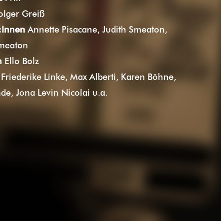
lger Greiß
:Innen
Annette Pisacane, Judith Smeaton,
meaton
n
Ello Bolz
g
Friederike Linke, Max Alberti, Karen Böhne,
e, Jona Levin Nicolai u.a.