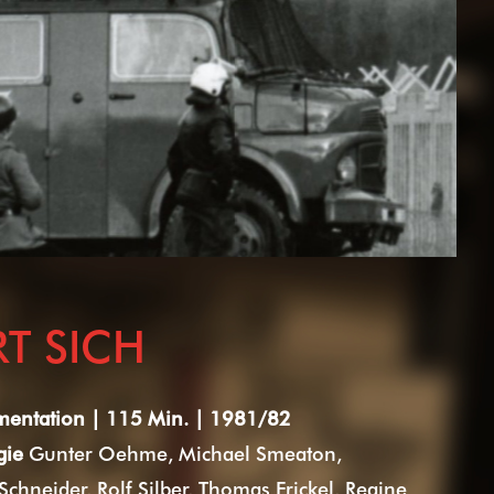
T SICH
entation | 115 Min. | 1981/82
gie
Gunter Oehme, Michael Smeaton,
chneider, Rolf Silber, Thomas Frickel, Regine