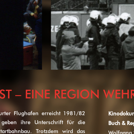
ST – EINE REGION WEHR
rter Flughafen erreicht 1981/82
Kinodokum
geben ihre Unterschrift für die
Buch & Re
tartbahnbau. Trotzdem wird das
Wolfgang S