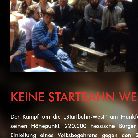
KEINE STARTBAHN WE
Der Kampf um die „Startbahn-West“ am Frankfu
seinen Höhepunkt. 220.000 hessische Bürger 
Einleitung eines Volksbegehrens gegen den S