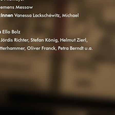
lemens Messow
:Innen
Vanessa Lackschéwitz, Michael
n
Ello Bolz
Jördis Richter, Stefan König, Helmut Zierl,
terhammer, Oliver Franck, Petra Berndt u.a.