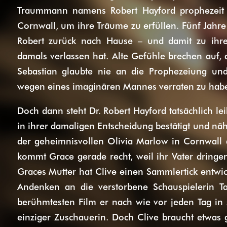
Traummann namens Robert Hayford prophezeit h
Cornwall, um ihre Träume zu erfüllen. Fünf Jahre
Robert zurück nach Hause – und damit zu ihrer
damals verlassen hat. Alte Gefühle brechen auf,
Sebastian glaubte nie an die Prophezeiung und
wegen eines imaginären Mannes verraten zu hab
Doch dann steht Dr. Robert Hayford tatsächlich lei
in ihrer damaligen Entscheidung bestätigt und nähe
der geheimnisvollen Olivia Marlow in Cornwall a
kommt Grace gerade recht, weil ihr Vater dringe
Graces Mutter hat Clive einen Sammlertick entwick
Andenken an die verstorbene Schauspielerin Ta
berühmtesten Film er nach wie vor jeden Tag in
einziger Zuschauerin. Doch Clive braucht etwas 