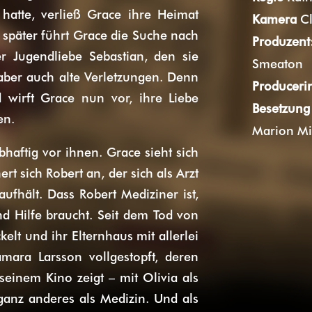
atte, verließ Grace ihre Heimat
Kamera
C
 später führt Grace die Suche nach
Produzent
 Jugendliebe Sebastian, den sie
Smeaton
 aber auch alte Verletzungen. Denn
Produceri
 wirft Grace nun vor, ihre Liebe
Besetzung
en.
Marion Mit
bhaftig vor ihnen. Grace sieht sich
rt sich Robert an, der sich als Arzt
ufhält. Dass Robert Mediziner ist,
nd Hilfe braucht. Seit dem Tod von
elt und ihr Elternhaus mit allerlei
mara Larsson vollgestopft, deren
 seinem Kino zeigt
–
mit Olivia als
ganz anderes als Medizin. Und als