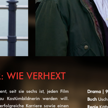
 WIE VERHEXT
nt, seit sie sechs ist, jeden Film
Drama
| 
au Kostümbildnerin werden will.
Buch
Uschi
rfolgreiche Karriere sowie einen
Regie
Käth