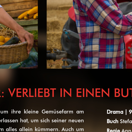
VERLIEBT IN EINEN BU
 um ihre kleine Gemüsefarm am
Drama | 9
rlassen hat, um sich seiner neuen
Buch
Stef
um alles allein kümmern. Auch um
Regie
Ann