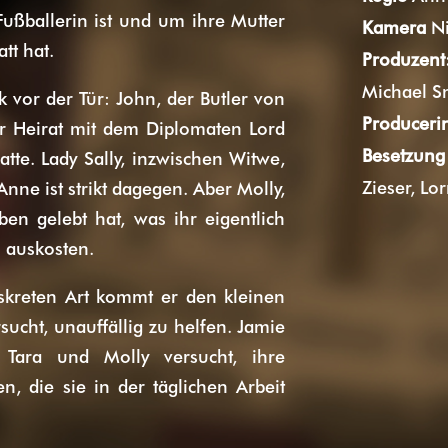
 Fußballerin ist und um ihre Mutter
Kamera
Ni
tt hat.
Produzent
Michael S
 vor der Tür: John, der Butler von
Produceri
rer Heirat mit dem Diplomaten Lord
Besetzun
tte. Lady Sally, inzwischen Witwe,
Zieser, Lo
nne ist strikt dagegen. Aber Molly,
ben gelebt hat, was ihr eigentlich
l auskosten.
iskreten Art kommt er den kleinen
ucht, unauffällig zu helfen. Jamie
n Tara und Molly versucht, ihre
n, die sie in der täglichen Arbeit