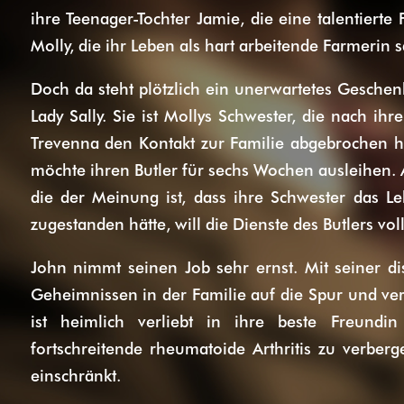
ihre Teenager-Tochter Jamie, die eine talentierte
Molly, die ihr Leben als hart arbeitende Farmerin sa
Doch da steht plötzlich ein unerwartetes Geschenk
Lady Sally. Sie ist Mollys Schwester, die nach ih
Trevenna den Kontakt zur Familie abgebrochen ha
möchte ihren Butler für sechs Wochen ausleihen. A
die der Meinung ist, dass ihre Schwester das Le
zugestanden hätte, will die Dienste des Butlers vol
John nimmt seinen Job sehr ernst. Mit seiner d
Geheimnissen in der Familie auf die Spur und vers
ist heimlich verliebt in ihre beste Freundi
fortschreitende rheumatoide Arthritis zu verberge
einschränkt.