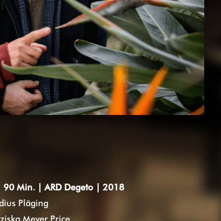
| 90 Min. | ARD Degeto
|
2018
ius Pläging
ziska Meyer Price