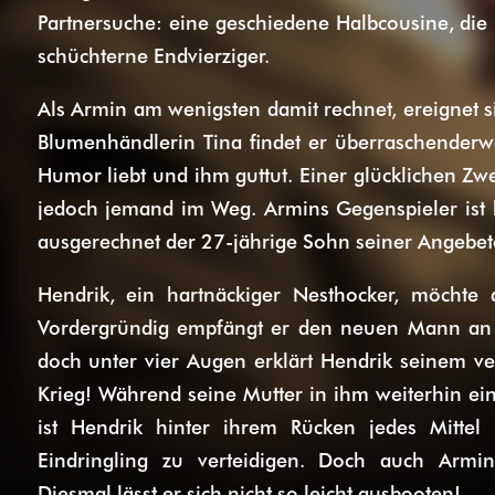
Partnersuche: eine geschiedene Halbcousine, die n
schüchterne Endvierziger.
Als Armin am wenigsten damit rechnet, ereignet s
Blumenhändlerin Tina findet er überraschenderwe
Humor liebt und ihm guttut. Einer glücklichen Zwe
jedoch jemand im Weg. Armins Gegenspieler ist k
ausgerechnet der 27-jährige Sohn seiner Angebet
Hendrik, ein hartnäckiger Nesthocker, möchte 
Vordergründig empfängt er den neuen Mann an
doch unter vier Augen erklärt Hendrik seinem v
Krieg! Während seine Mutter in ihm weiterhin ein
ist Hendrik hinter ihrem Rücken jedes Mitte
Eindringling zu verteidigen. Doch auch Arm
Diesmal lässt er sich nicht so leicht ausbooten!