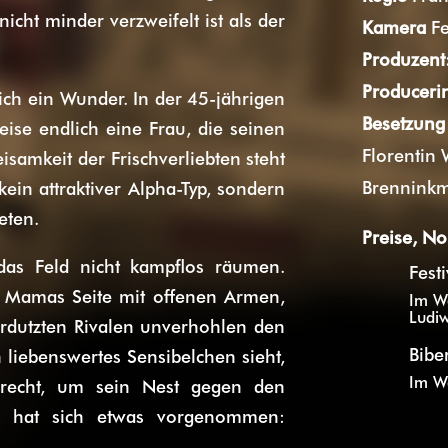
icht minder verzweifelt ist als der
Kamera
F
Produzent
Produceri
ich ein Wunder. In der 45-jährigen
Besetzung
ise endlich eine Frau, die seinen
Florentin 
isamkeit der Frischverliebten steht
Brenninkme
ein attraktiver Alpha-Typ, sondern
eten.
Preise, No
das Feld nicht kampflos räumen.
Fest
 Mamas Seite mit offenen Armen,
Im We
Ludi
erdutzten Rivalen unverhohlen den
Bibe
 liebenswertes Sensibelchen sieht,
Im We
l recht, um sein Nest gegen den
in hat sich etwas vorgenommen: