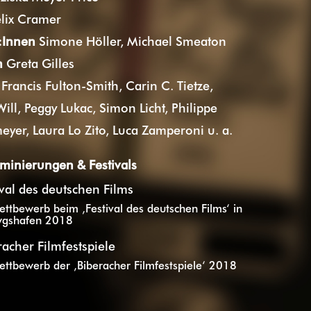
elix Cramer
:Innen
Simone Höller, Michael Smeaton
n
Greta Gilles
Francis Fulton-Smith, Carin C. Tietze,
Will, Peggy Lukac, Simon Licht, Philippe
yer, Laura Lo Zito, Luca Zamperoni u. a.
minierungen & Festivals
ival des deutschen Films
ttbewerb beim ‚Festival des deutschen Films‘ in
wgshafen 2018
racher Filmfestspiele
ttbewerb der ‚Biberacher Filmfestspiele‘ 2018